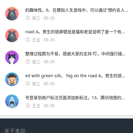
的趣味性。6、在模拟人生游戏中，可以通过“预约名人净身”的方式重新分配名气点数，具体操作如下打开游戏并进入页面启动模拟人生游戏，进入主游戏界面点击手机并选择“家庭”选项在游戏界面中，左键点击角色携带的手机图标，在弹出的菜单中选择家庭选项预约“名人净身”在家庭选项菜单中，找到并点击预约。7、
张三
05-25
road A。男生的锁屏壁纸是猫和老鼠说明了是一个有爱心的人根据查询相关信息显示，男生的锁屏壁纸是猫和老鼠的，表明是一个有爱心的宠物奴才，很喜欢动物还有很多是喜爱猫，老鼠没
王五
05-25
整理过程颇为不易，感谢大家的支持 叮，中间强行插入自我介绍，我的宝藏星球@真真同学公众号，分享文案壁纸热爱 期待你的到来，我的宝藏星球，希望你们都能拥有小钱钱 控制一切情感，好好生活 Snow st
张三
05-25
ed with green silk， fog on the road A。男生的锁屏壁纸是猫和老鼠说明了是一个有爱心的人根据查询相关信息显示，男生的锁屏壁纸是猫和老鼠的，表明是一个有爱心的宠物奴才，很喜欢动物还有很多是喜爱猫，老鼠没有办法养一只的，对于那些特别萌的
张三
05-25
号登录到商户标注页面添加新标注。13、腾讯地图的登录步骤如下打开应用找到手机中的“腾讯地图”应用，点击打开进入个人中心在应用首页选择左上角的个人头像，点击进入选择登录方式在个人中心页面上方，选择登录方式如微信等，此处以登录为例同意协议勾选“阅读并同意协议”，点击“好的”继续授权登录在弹出的
王五
05-25
关于本站